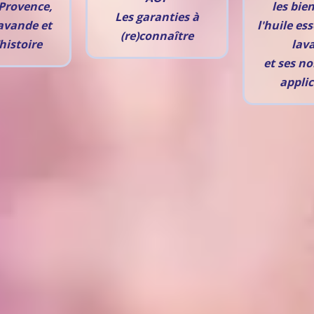
Provence,
les bien
Les garanties à
avande et
l'huile ess
(re)connaître
histoire
lav
et ses n
applic