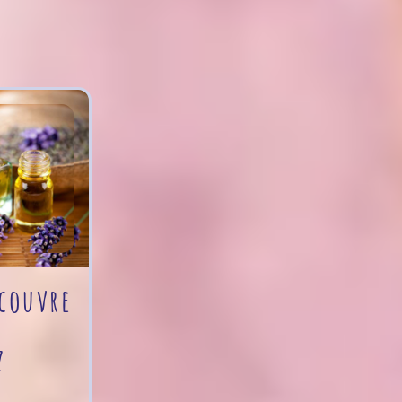
couvre
z