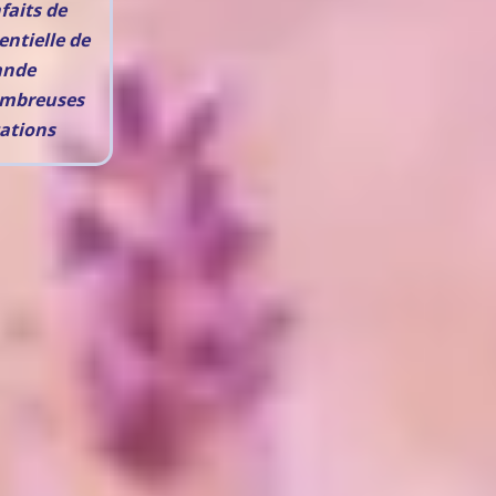
faits de
entielle de
ande
ombreuses
ations