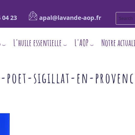
 04 23
apal@lavande-aop.fr
s
L'huile essentielle
L'AOP
Notre actual
e-poet-sigillat-en-provenc