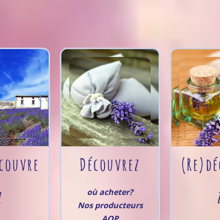
couvre
Découvrez
(Re)dé
z
où acheter?
Nos producteurs
AOP