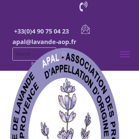
+33(0)4 90 75 04 23
apal@lavande-aop.fr
Toggle 
English
French