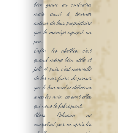
bien grave, au contraire,
mais aussi à tourner
autour de leur propriétaire
que le manège agaçait un
peu...
Enfin, les abeilles, c'est
quand même bien utile et
joli, et puis, c'est merveille
de les voir faire, de penser
que le bon miel si délicieux
avec les noix, ce sont elles
qui nous le fabriquent...
Alors Ephraïm ne
rouspétait pas, ni après les