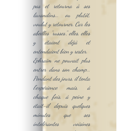
pas et retourna à ses
lavandins... ou plutôt,
voulut y retourner. Car les
abeilles ''russes'', elles, elles
y étaient déjà et
entendaient bien y rester.
Ephraïm ne pouvait plus
entrer dans son champ...
Pendant des jours, il tenta
l'expérience mais, à
chaque fois, à peine y
était-il depuis quelques
minutes que ses
intolérantes voisines