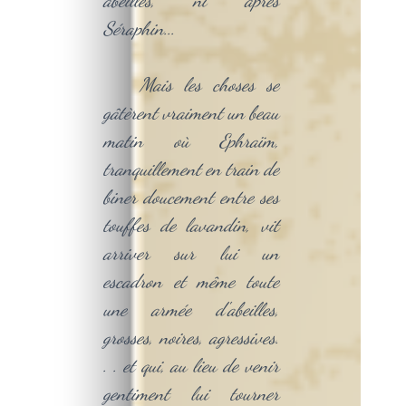
abeilles, ni après
Séraphin...
Mais les choses se
gâtèrent vraiment un beau
matin où Ephraïm,
tranquillement en train de
biner doucement entre ses
touffes de lavandin, vit
arriver sur lui un
escadron et même toute
une armée d'abeilles,
grosses, noires, agressives.
. . et qui, au lieu de venir
gentiment lui tourner