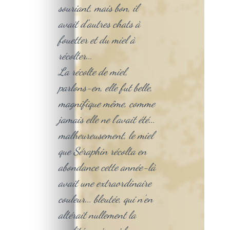
souriant, mais bon, il
avait d'autres chats à
fouetter et du miel à
récolter...
La récolte de miel,
parlons-en, elle fut belle,
magnifique même, comme
jamais elle ne l'avait été...
malheureusement, le miel
que Séraphin récolta en
abondance cette année-là
avait une extraordinaire
couleur... bleutée, qui n'en
altérait nullement la