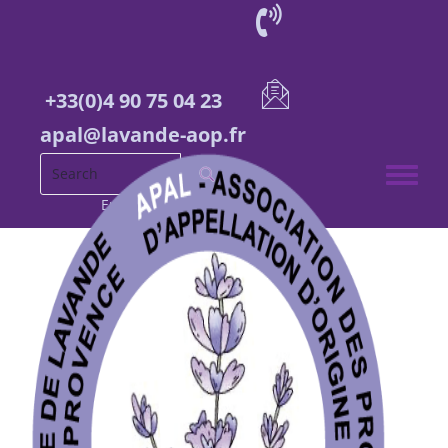
+33(0)4 90 75 04 23
apal@lavande-aop.fr
Toggle 
English
French