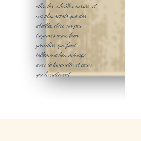
elles les ''abeilles russes'' et
n'a plus repris que des
abeilles d'ici, un peu
taquines mais bien
gentilles, qui font
tellement bon ménage
avec le lavandin et ceux
qui le cultivent...