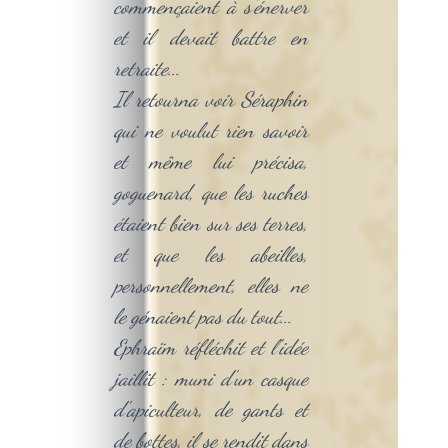
commençaient à s'énerver
et il devait battre en
retraite...
Il retourna voir Séraphin
qui ne voulut rien savoir
et même lui précisa,
goguenard, que les ruches
étaient bien sur ses terres,
et que les abeilles,
personnellement, elles ne
le génaient pas du tout...
Ephraïm réfléchit et l'idée
jaillit : muni d'un casque
d'apiculteur, de gants et
de bottes, il se rendit dans