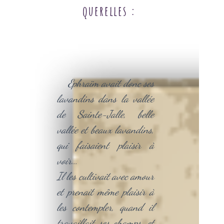
querelles :
Ephraïm avait donc ses
lavandins dans la vallée
de Sainte-Jalle, belle
vallée et beaux lavandins,
qui faisaient plaisir à
voir...
Il les cultivait avec amour
et prenait même plaisir à
les contempler, quand il
travaillait ses champs, et