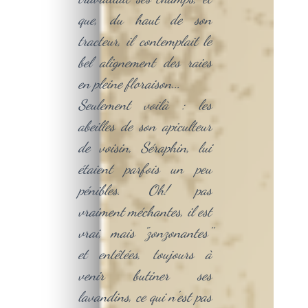
que, du haut de son
tracteur, il contemplait le
bel alignement des raies
en pleine floraison...
Seulement voilà : les
abeilles de son apiculteur
de voisin, Séraphin, lui
étaient parfois un peu
pénibles. Oh! pas
vraiment méchantes, il est
vrai, mais "zonzonantes''
et entêtées, toujours à
venir butiner ses
lavandins, ce qui n'est pas