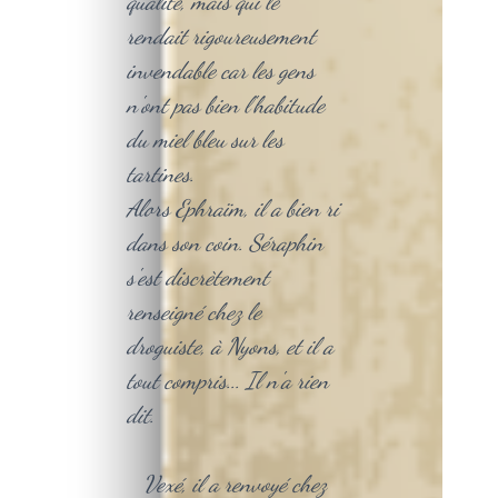
qualité, mais qui le
rendait rigoureusement
invendable car les gens
n'ont pas bien l'habitude
du miel bleu sur les
tartines.
Alors Ephraïm, il a bien ri
dans son coin. Séraphin
s'est discrètement
renseigné chez le
droguiste, à Nyons, et il a
tout compris... Il n'a rien
dit.
Vexé, il a renvoyé chez