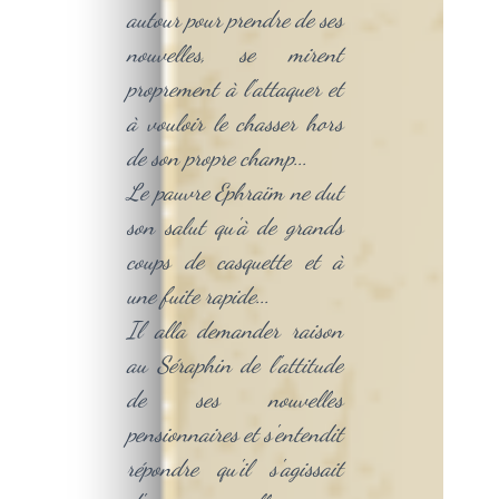
autour pour prendre de ses
nouvelles, se mirent
proprement à l'attaquer et
à vouloir le chasser hors
de son propre champ...
Le pauvre Ephraïm ne dut
son salut qu'à de grands
coups de casquette et à
une fuite rapide...
Il alla demander raison
au Séraphin de l'attitude
de ses nouvelles
pensionnaires et s'entendit
répondre qu'il s'agissait