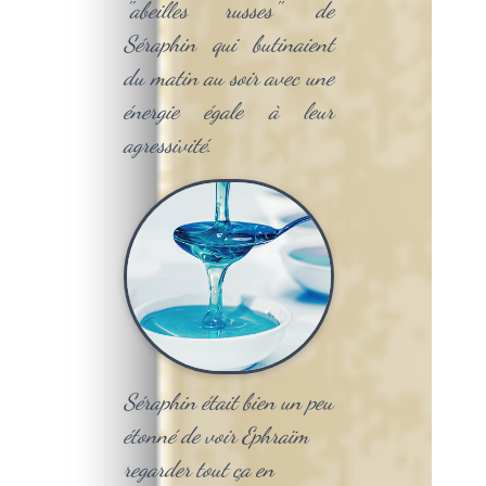
''abeilles russes'' de
Séraphin qui butinaient
du matin au soir avec une
énergie égale à leur
agressivité.
Séraphin était bien un peu
étonné de voir Ephraïm
regarder tout ça en