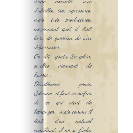
d'une nouvelle race
d'abeilles, très agressives,
mais très productives,
moyennant quoi il était
hors de question de s'en
débarrasser...
On dit, ajouta Séraphin,
qu'elles viennent de
Russie...
Décidément, pensa
Ephraïm, il faut se méfier
de ce qui vient de
l'étranger... mais comme il
était d'un naturel
conciliant, il ne se fâcha