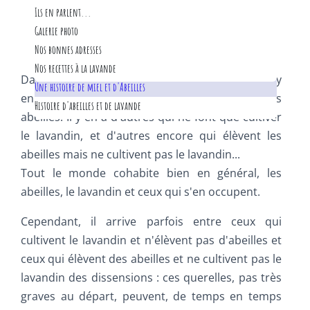
Haute-Provence
La culture de la lavande
pour la santé
Garantie consommateurs
Ils en parlent...
miel bleu?
Nous contacter
Les différentes lavandes
pour le bien-être
Bio et AOP?
Raymond CHAILLAN
Galerie photo
Et le lavandin?
en parfumerie
Procédé d'extraction
Monsieur SAGARA
Nos bonnes adresses
L'Osmothèque
Alambics et distillation
Anecdotes
Nos recettes à la lavande
Dans la vallée de Sainte-Jalle, près de Nyons, il y
Les Producteurs d'AOP
Une histoire de miel et d'Abeilles
en a qui cultivent le lavandin et qui élèvent des
Histoire d'abeilles et de lavande
abeilles. Il y en a d'autres qui ne font que cultiver
le lavandin, et d'autres encore qui élèvent les
abeilles mais ne cultivent pas le lavandin...
Tout le monde cohabite bien en général, les
abeilles, le lavandin et ceux qui s'en occupent.
Cependant, il arrive parfois entre ceux qui
cultivent le lavandin et n'élèvent pas d'abeilles et
ceux qui élèvent des abeilles et ne cultivent pas le
lavandin des dissensions : ces querelles, pas très
graves au départ, peuvent, de temps en temps