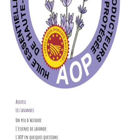
Accueil
Les Lavandes
L'huile essentielle
Un peu d'histoire
14-plateau-de-
L'AOP
Un peu de botanique
L'essence de lavande
Notre actualité
Culture et production
en aromathérapie
L'AOP en quelques questions