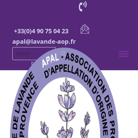
+33(0)4 90 75 04 23
apal@lavande-aop.fr
Toggle 
English
French