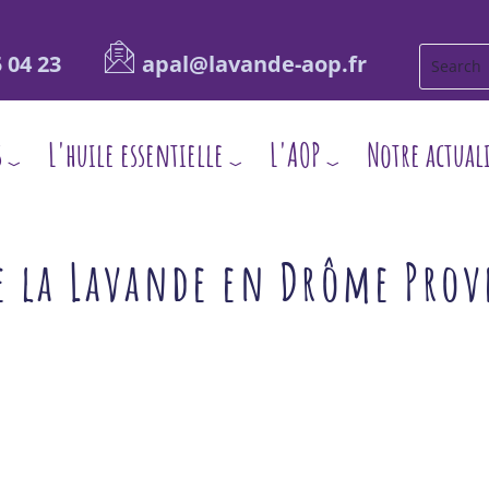
 04 23
apal@lavande-aop.fr
s
L'huile essentielle
L'AOP
Notre actual
de la Lavande en Drôme Prov