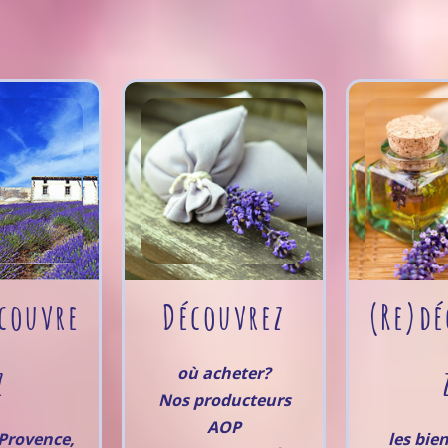
couvre
Découvrez
(Re)dé
z
où acheter?
Nos producteurs
AOP
Provence,
les bien