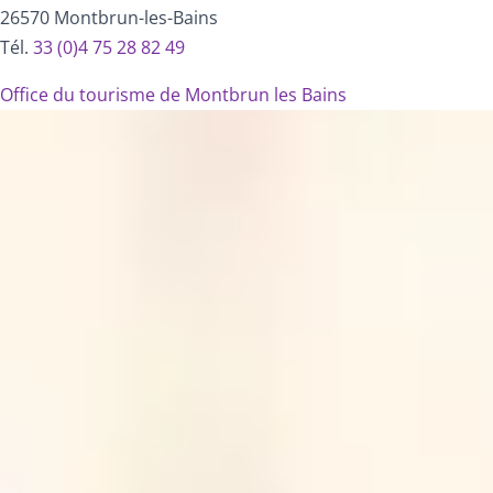
26570 Montbrun-les-Bains
Tél.
33 (0)4 75 28 82 49
Office du tourisme de Montbrun les Bains