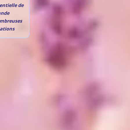
entielle de
ande
ombreuses
ations