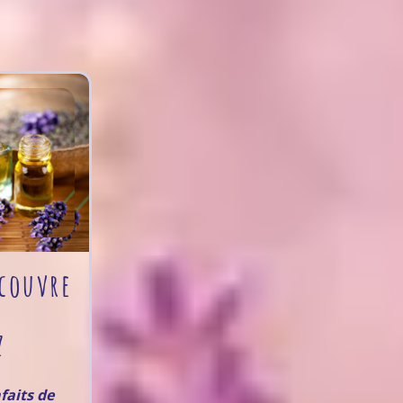
couvre
z
faits de