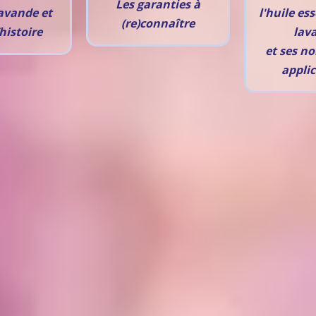
Les garanties à
avande et
l'huile ess
(re)connaître
histoire
lav
et ses n
applic