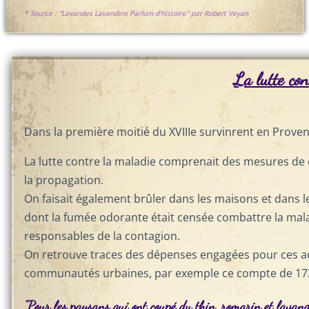
* Source : "Lavandes Lavandins Parfum d'histoire" par Robert Veyan
La lutte con
Dans la première moitié du XVIIIe survinrent en Prove
La lutte contre la maladie comprenait des mesures de q
la propagation.
On faisait également brûler dans les maisons et dans 
dont la fumée odorante était censée combattre la mal
responsables de la contagion.
On retrouve traces des dépenses engagées pour ces ac
communautés urbaines, par exemple ce compte de 17
"Pour les paysans qui ont coupé du thin, romarin et lavande