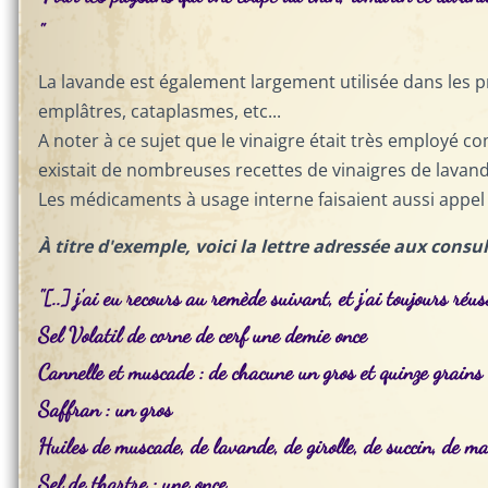
"
La lavande est également largement utilisée dans les
emplâtres, cataplasmes, etc...
A noter à ce sujet que le vinaigre était très employé com
existait de nombreuses recettes de vinaigres de lavand
Les médicaments à usage interne faisaient aussi appel 
À titre d'exemple, voici la lettre adressée aux consuls
"[..] j'ai eu recours au remède suivant, et j'ai toujours réuss
Sel Volatil de corne de cerf une demie once
Cannelle et muscade : de chacune un gros et quinze grains
Saffran : un gros
Huiles de muscade, de lavande, de girolle, de succin, de ma
Sel de thartre : une once