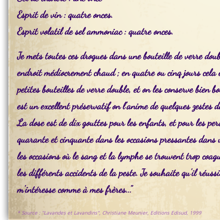
Esprit de vin : quatre onces.
Esprit volatil de sel ammoniac : quatre onces.
Je mets toutes ces drogues dans une bouteille de verre doub
endroit médiocrement chaud ; en quatre ou cinq jours cela es
petites bouteilles de verre double, et on les conserve bien b
est un excellent préservatif on l'anime de quelques zestes d
La dose est de dix gouttes pour les enfants, et pour les pe
quarante et cinquante dans les occasions pressantes dans u
les occasions où le sang et la lymphe se trouvent trop coagu
les différents accidents de la peste. Je souhaite qu'il réu
m'intéresse comme à mes frères..."
* Source : "Lavandes et Lavandins", Christiane Meunier, Editions Edisud, 1999