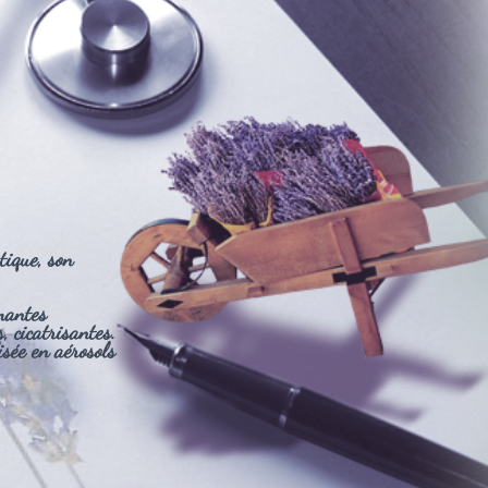
tique, son
mantes
 cicatrisantes.
isée en aérosols
"