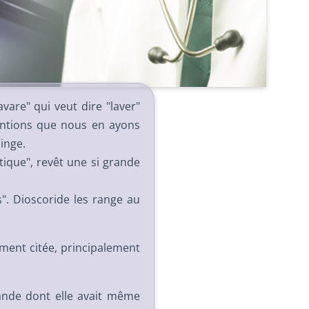
vare" qui veut dire "laver"
entions que nous en ayons
linge.
tique", revêt une si grande
". Dioscoride les range au
ement citée, principalement
ande dont elle avait même