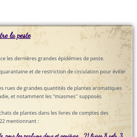
tre la peste
nce les dernières grandes épidémies de peste.
uarantaine et de restriction de circulation pour éviter
les rues de grandes quantités de plantes aromatiques
adie, et notamment les "miasmes'' supposés
hats de plantes dans les livres de comptes des
22 mentionnant :
, pour les parfums doux et genièvre... 21 livres 8 sols. 3.