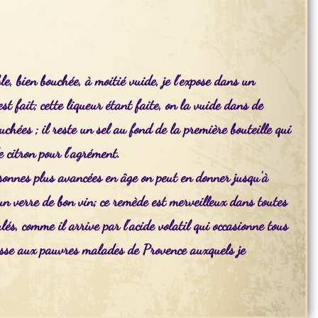
le, bien bouchée, à moitié vuide, je l'expose dans un
t fait; cette liqueur étant faite, on la vuide dans de
ouchées ; il reste un sel au fond de la première bouteille qui
e citron pour l'agrément.
rsonnes plus avancées en âge on peut en donner jusqu'à
n verre de bon vin; ce remède est merveilleux dans toutes
lés, comme il arrive par l'acide volatil qui occasionne tous
ssisse aux pauvres malades de Provence auxquels je