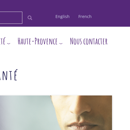
English
French
ité
Haute-Provence
Nous contacter
anté