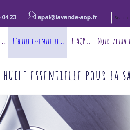
 04 23
apal@lavande-aop.fr
s
L'huile essentielle
L'AOP
Notre actual
 huile essentielle pour la s