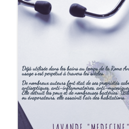
Déjà utilisée dans les bains au temps de la Rome An
usage s'est perpétué à travers les siècles.
De nombreux auteurs font état de ses propriétés cal
antiseptiques, anti-inflammatoires, anti-mycosiques,
Elle détruit les poux et de nombreuses bactéries. Util
ou évaporateurs, elle assainit l'air des habitations.
LAVANDE "MEDECINE