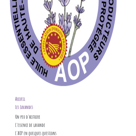
Accueil
Les Lavandes
L'huile essentielle
Un peu d'histoire
Garantie
L'AOP
Un peu de botanique
L'essence de lavande
Notre actualité
Culture et production
en aromathérapie
L'AOP en quelques questions