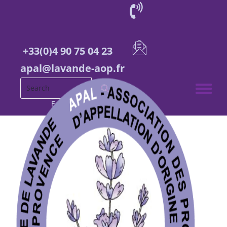
+33(0)4 90 75 04 23
apal@lavande-aop.fr
Toggle 
English
French