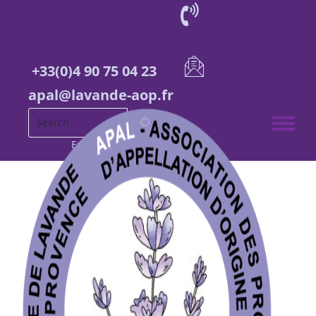
+33(0)4 90 75 04 23
apal@lavande-aop.fr
Toggle 
English
French