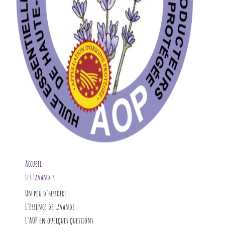
Accueil
Les Lavandes
L'huile essentielle
Un peu d'histoire
Garantie
L'AOP
Un peu de botanique
L'essence de lavande
Notre actualité
Culture et production
en aromathérapie
L'AOP en quelques questions