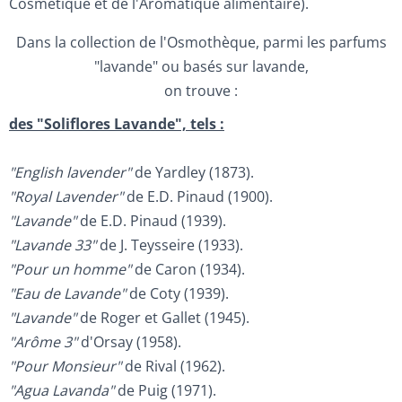
Cosmétique et de l'Aromatique alimentaire).
Dans la collection de l'Osmothèque, parmi les parfums
"lavande" ou basés sur lavande,
on trouve :
des "Soliflores Lavande", tels :
"English lavender"
de Yardley (1873).
"Royal Lavender"
de E.D. Pinaud (1900).
"Lavande"
de E.D. Pinaud (1939).
"Lavande 33"
de J. Teysseire (1933).
"Pour un homme"
de Caron (1934).
"Eau de Lavande"
de Coty (1939).
"Lavande"
de Roger et Gallet (1945).
"Arôme 3"
d'Orsay (1958).
"Pour Monsieur"
de Rival (1962).
"Agua Lavanda"
de Puig (1971).