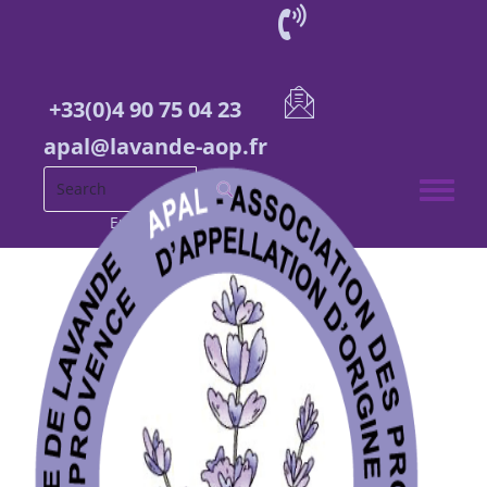
+33(0)4 90 75 04 23
apal@lavande-aop.fr
Toggle 
English
French