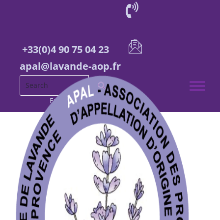
+33(0)4 90 75 04 23
apal@lavande-aop.fr
Toggle 
English
French