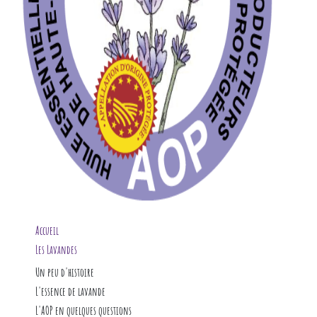
Accueil
Les Lavandes
L'huile essentielle
Un peu d'histoire
Alambics et
L'AOP
Un peu de botanique
L'essence de lavande
Notre actualité
Culture et production
en aromathérapie
L'AOP en quelques questions